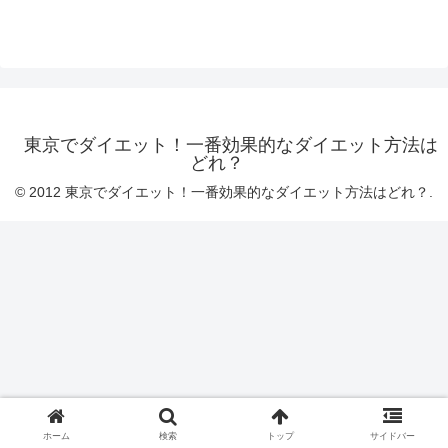
東京でダイエット！一番効果的なダイエット方法は
どれ？
© 2012 東京でダイエット！一番効果的なダイエット方法はどれ？.
ホーム
検索
トップ
サイドバー