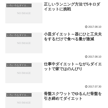
正しいランニング方法で5キロダ
いろいろなダイエット方法
イエットに挑戦
2017.08.10
小皿ダイエット～器にひと工夫夫
いろいろなダイエット方法
をするだけで食べる量が激減
2017.08.10
仕事中ダイエット～ながらダイエ
いろいろなダイエット方法
ットで家ではのんびり
2017.07.30
骨盤スクワットでゆるんだ骨盤を
いろいろなダイエット方法
引き締めてダイエット