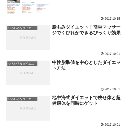
2017.10.15
腸もみダイエット！簡単マッサー
いろいろなダイエット方法
ジでくびれができるびっくり効果
2017.10.01
中性脂肪値を中心としたダイエッ
いろいろなダイエット方法
ト方法
2017.10.01
地中海式ダイエットで痩せ体と超
いろいろなダイエット方法
健康体を同時にゲット
2017.10.01