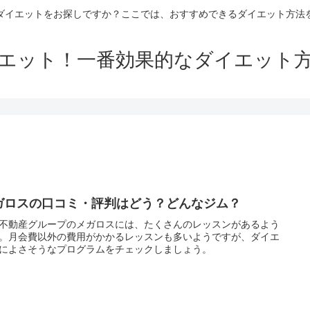
ダイエットをお探しですか？ここでは、おすすめできるダイエット方法
エット！一番効果的なダイエット
ガロスの口コミ・評判はどう？どんなジム？
不動産グループのメガロスには、たくさんのレッスンがあるよう
。月会費以外の費用がかかるレッスンも多いようですが、ダイエ
によさそうなプログラムをチェックしましょう。