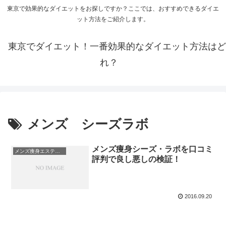
東京で効果的なダイエットをお探しですか？ここでは、おすすめできるダイエ
ット方法をご紹介します。
東京でダイエット！一番効果的なダイエット方法はど
れ？
メンズ シーズラボ
メンズ痩身シーズ・ラボを口コミ
メンズ痩身エステ一覧
評判で良し悪しの検証！
2016.09.20