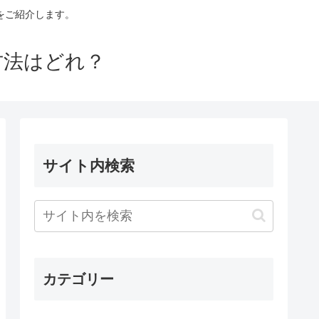
をご紹介します。
方法はどれ？
サイト内検索
カテゴリー