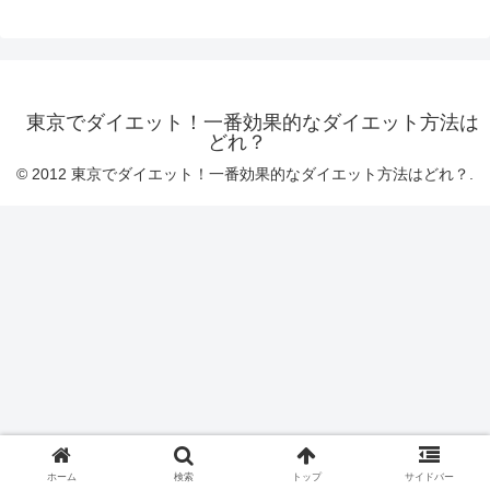
東京でダイエット！一番効果的なダイエット方法は
どれ？
© 2012 東京でダイエット！一番効果的なダイエット方法はどれ？.
ホーム
検索
トップ
サイドバー