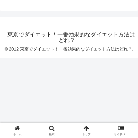
東京でダイエット！一番効果的なダイエット方法は
どれ？
© 2012 東京でダイエット！一番効果的なダイエット方法はどれ？.
ホーム
検索
トップ
サイドバー