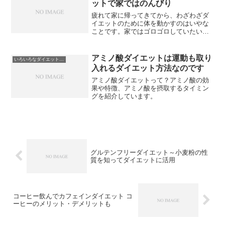
ットで家ではのんびり
疲れて家に帰ってきてから、わざわざダ
イエットのために体を動かすのはいやな
ことです。家ではゴロゴロしていたい方
のために、仕事中にできるダイエット方
法を調べてみました。これでお腹はぺた
んこになります。
アミノ酸ダイエットは運動も取り
いろいろなダイエット方法
入れるダイエット方法なのです
アミノ酸ダイエットって？アミノ酸の効
果や特徴、アミノ酸を摂取するタイミン
グを紹介しています。
グルテンフリーダイエット～小麦粉の性
質を知ってダイエットに活用
コーヒー飲んでカフェインダイエット コ
ーヒーのメリット・デメリットも