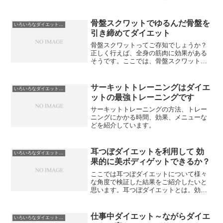
るだけでダイエットに効果があるとすれ
ば、とってもうれしいことではないでし
ょうか。
骨盤スクワットでゆるんだ骨盤を
いろいろなダイエット方法
引き締めてダイエット
骨盤スクワットってご存知でしょうか？
正しく行えば、全身の筋肉に効果がある
そうです。ここでは、骨盤スクワットの
効果や方法を紹介します。、
サーキットトレーニングはダイエ
いろいろなダイエット方法
ットの最強トレーニングです
サーキットトレーニングの方法、トレー
ニングにかかる時間、効果、メニューな
どを紹介しています。
耳つぼダイエットを利用して 効
いろいろなダイエット方法
果的に美ボディゲットできるか？
ここでは耳つぼダイエットについて様々
な角度で検証した結果をご紹介したいと
思います。耳つぼダイエットとは。効果
はあるのか。やせることができるツボは
どこか。耳つぼダイエットのお店を選ぶ
注意点。また、騙されないために裏側な
仕事中ダイエット～ながらダイエ
いろいろなダイエット方法
どもご紹介します！