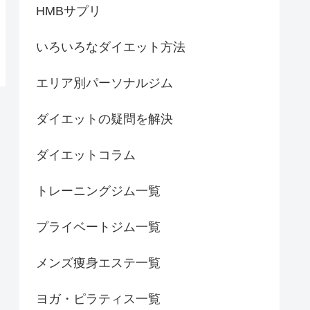
HMBサプリ
いろいろなダイエット方法
エリア別パーソナルジム
ダイエットの疑問を解決
ダイエットコラム
トレーニングジム一覧
プライベートジム一覧
メンズ痩身エステ一覧
ヨガ・ピラティス一覧