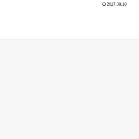
2017.09.10