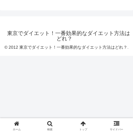
東京でダイエット！一番効果的なダイエット方法は
どれ？
© 2012 東京でダイエット！一番効果的なダイエット方法はどれ？.
ホーム
検索
トップ
サイドバー