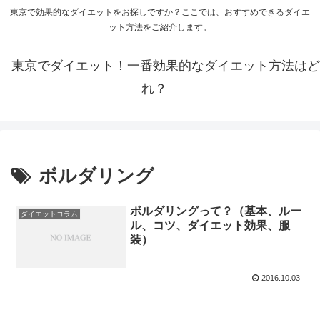
東京で効果的なダイエットをお探しですか？ここでは、おすすめできるダイエ
ット方法をご紹介します。
東京でダイエット！一番効果的なダイエット方法はど
れ？
ボルダリング
ボルダリングって？（基本、ルー
ダイエットコラム
ル、コツ、ダイエット効果、服
装）
2016.10.03