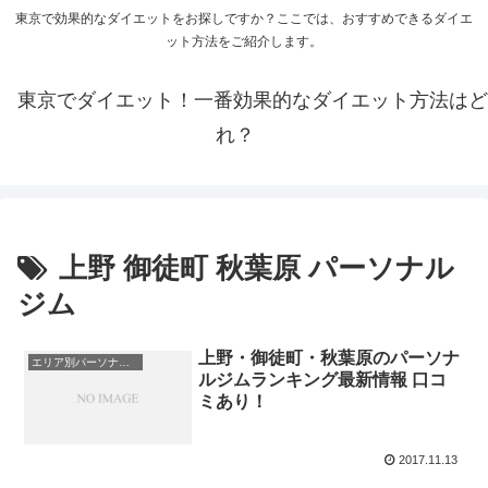
東京で効果的なダイエットをお探しですか？ここでは、おすすめできるダイエ
ット方法をご紹介します。
東京でダイエット！一番効果的なダイエット方法はど
れ？
上野 御徒町 秋葉原 パーソナル
ジム
上野・御徒町・秋葉原のパーソナ
エリア別パーソナルジム
ルジムランキング最新情報 口コ
ミあり！
2017.11.13