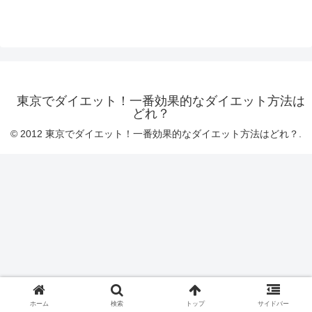
東京でダイエット！一番効果的なダイエット方法は
どれ？
© 2012 東京でダイエット！一番効果的なダイエット方法はどれ？.
ホーム
検索
トップ
サイドバー