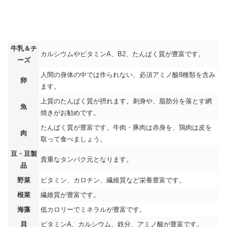
牛乳＆チ
カルシウムやビタミンA、B2、たんぱく質が豊富です。
ーズ
人間の身体の中では作られない、必須アミノ酸8種類を含み
卵
ます。
上質のたんぱく質が摂れます。刺身や、脂肪分を落とす網
魚
焼きがお勧めです。
たんぱく質が豊富です。牛肉・豚肉は赤身を、鶏肉は皮を
肉
取って食べましょう。
豆・豆製
貴重なタンパク元となります。
品
野菜
ビタミン、カロチン、繊維質など栄養豊富です。
根菜
繊維質が豊富です。
海藻
低カロリーでミネラルが豊富です。
貝
ビタミンA、カルシウム、鉄分、アミノ酸が豊富です。