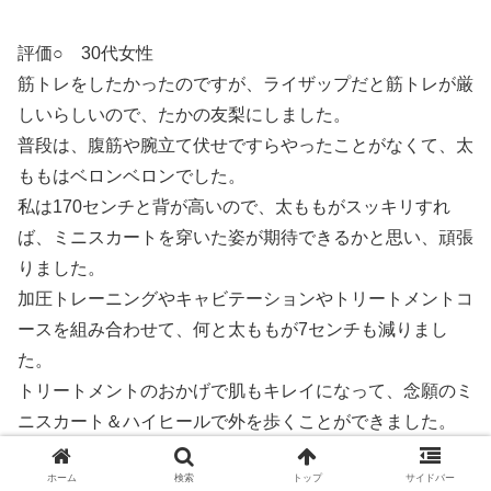
評価○ 30代女性
筋トレをしたかったのですが、ライザップだと筋トレが厳
しいらしいので、たかの友梨にしました。
普段は、腹筋や腕立て伏せですらやったことがなくて、太
ももはベロンベロンでした。
私は170センチと背が高いので、太ももがスッキリすれ
ば、ミニスカートを穿いた姿が期待できるかと思い、頑張
りました。
加圧トレーニングやキャビテーションやトリートメントコ
ースを組み合わせて、何と太ももが7センチも減りまし
た。
トリートメントのおかげで肌もキレイになって、念願のミ
ニスカート＆ハイヒールで外を歩くことができました。
ホーム
検索
トップ
サイドバー
評価○ 50代女性