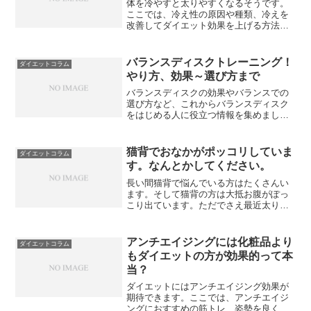
体を冷やすと太りやすくなるそうです。
ここでは、冷え性の原因や種類、冷えを
改善してダイエット効果を上げる方法を
紹介します。
バランスディスクトレーニング！
ダイエットコラム
やり方、効果～選び方まで
バランスディスクの効果やバランスでの
選び方など、これからバランスディスク
をはじめる人に役立つ情報を集めまし
た。バランスディスクのデメリットやど
のようにやれば良いのかなども知ってお
きましょう。
猫背でおなかがポッコリしていま
ダイエットコラム
す。なんとかしてください。
長い間猫背で悩んでいる方はたくさんい
ます。そして猫背の方は大抵お腹がぽっ
こり出ています。ただでさえ最近太り始
めたというのに、お腹周りだけさらにぽ
っこりすると、パンツを穿いた時ファス
ナーが上がらなくなって困ります。
アンチエイジングには化粧品より
ダイエットコラム
もダイエットの方が効果的って本
当？
ダイエットにはアンチエイジング効果が
期待できます。ここでは、アンチエイジ
ングにおすすめの筋トレ、姿勢を良くす