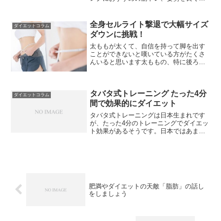
るトレーニング、食事法についてもご紹
介します。
全身セルライト撃退で大幅サイズ
ダイエットコラム
ダウンに挑戦！
太ももが太くて、自信を持って脚を出す
ことができないと嘆いている方がたくさ
んいると思います太ももの、特に後ろの
部分がボコボコしていたら、それはセル
ライトです。セルライトは早めに取り除
かなければ、積もり積もると自分では対
タバタ式トレーニング たった4分
処できなくなってしまいます。ボコボコ
ダイエットコラム
のお肌に気がついたら、さっそくマッサ
間で効果的にダイエット
ージでセルライトを撃退しておきましょ
タバタ式トレーニングは日本生まれです
う。
が、たった4分のトレーニングでダイエッ
ト効果があるそうです。日本ではあまり
有名ではないのですが、その方法と効果
を調べてみました。
肥満やダイエットの天敵「脂肪」の話し
をしましょう