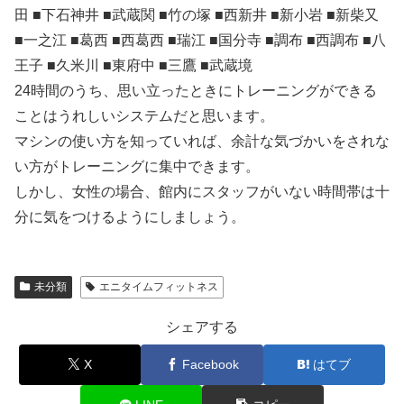
田 ■下石神井 ■武蔵関 ■竹の塚 ■西新井 ■新小岩 ■新柴又
■一之江 ■葛西 ■西葛西 ■瑞江 ■国分寺 ■調布 ■西調布 ■八
王子 ■久米川 ■東府中 ■三鷹 ■武蔵境
24時間のうち、思い立ったときにトレーニングができる
ことはうれしいシステムだと思います。
マシンの使い方を知っていれば、余計な気づかいをされな
い方がトレーニングに集中できます。
しかし、女性の場合、館内にスタッフがいない時間帯は十
分に気をつけるようにしましょう。
未分類
エニタイムフィットネス
シェアする
X
Facebook
はてブ