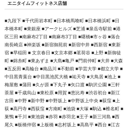
エニタイムフィットネス店舗
■九段下 ■千代田岩本町 ■日本橋馬喰町 ■日本橋浜町 ■日
本橋本町 ■東銀座 ■アークヒルズ ■芝浦 ■泉岳寺駅前 ■港
区三田 ■南麻布2丁目 ■南麻布3丁目 ■曙橋■市ヶ谷 ■落合
南長崎店 ■神楽坂 ■新宿御苑前 ■新宿中井 ■西新宿 ■東新
宿 ■早稲田 ■ 文京春日 ■文京本郷 ■茗荷谷 ■上野 ■新御徒
町 ■錦糸町 ■東あずま ■大島■亀戸 ■門前仲町 ■大井 ■大森
■五反田 ■高輪台 ■南品川 ■不動前 ■学芸大学 ■都立大学 ■
中目黒青葉台 ■中目黒池尻大橋 ■祐天寺 ■大鳥居 ■池上 ■
梅屋敷 ■蒲田 ■久が原 ■下丸子 ■矢口渡 ■駒沢公園 ■三軒
茶屋 ■千歳烏山 ■東松原 ■用賀 ■恵比寿 ■渋谷初台 ■新江
古田 ■中野 ■新中野 ■中野坂上 ■中野坂上中央 ■荻窪 ■上
荻 ■高円寺 ■西荻窪 ■方南町 ■池袋 ■大塚 ■駒込 ■椎名町 ■
巣鴨 ■千川 ■東池袋 ■赤羽 ■赤羽北 ■王子 ■新三河島 ■西
尾久 ■板橋仲宿 ■上板橋 ■志村坂上 ■高島平 ■西台 ■江古