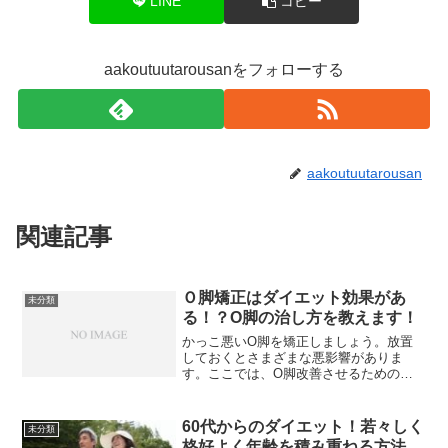
LINE
コピー
aakoutuutarousanをフォローする
aakoutuutarousan
関連記事
Ｏ脚矯正はダイエット効果があ
未分類
る！？O脚の治し方を教えます！
かっこ悪いO脚を矯正しましょう。放置
しておくとさまざまな悪影響がありま
す。ここでは、O脚改善させるための座
り方や立ち方、ストレッチなどをご紹
介。また、O脚の原因やダイエットの関
連も解説します。
60代からのダイエット！若々しく
未分類
格好よく年齢を積み重ねる方法