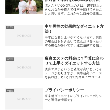
ほとんどの60代以上の方は、10年以上大
きなおなかを抱えて仕事を続けてきたこ
とと思います。これからは自分の健康の
ため、そして格好よく歳を取っていくた
めに、ダイエットを中心とした生活を送
ってみましょう。口コミ付き。
中年男性の効果的なダイエット方
未分類
法！
中年になると太りやすくなります。男性
の場合はお付き合いで飲んだり食べたり
する機会が多いです。逆に運動する機会
は減ります。このような中年男性はどう
すればダイエットできるのでしょうか？
痩身エステの料金は？予算に合わ
未分類
せて上手くダイエットする方法
痩身エステというと値段が高いというイ
メージがありますが、実際超高いコース
もあれば、月1万円でお目当てのコースを
受けられる有名エステもあります。今回
は、金額に合わせて上手に痩身エステを
利用する方法を考えていきます。
プライバシーポリシー
未分類
東京都ダイエットのプライバシーポリシ
ーと運営者情報です。