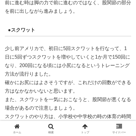
前に進む時は脚の力で前に進むのではなく、股関節の部分
を前に出しながら進みましょう。
●スクワット
少し前アメリカで、初日に5回スクワットを行なって、1
日に5回ずつスクワットを増やしていくと1か月で150回に
なり、200回になる頃には小尻になるというトレーニング
方法が流行りました。
確かにお尻にはよさそうですが、これだけの回数ができる
方はなかなかいないと思います。
また、スクワットを一気におこなうと、股関節が悪くなる
場合があるので注意しましょう。
スクワットのやり方は、小学校や中学校の時の体育の時間
に行った方法で良いのですが、注意したい点は、腰を落と
ホーム
検索
トップ
サイドバー
すときにお尻を後ろに突き出すようにしゃがんでいくこと