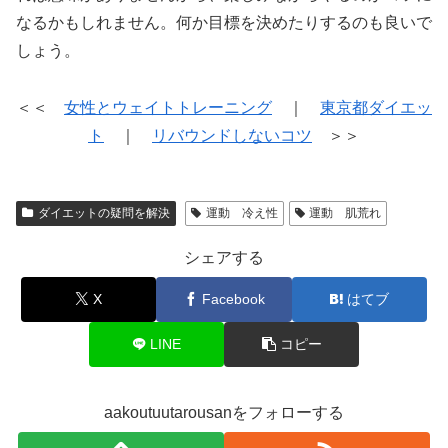
なるかもしれません。何か目標を決めたりするのも良いで
しょう。
＜＜
女性とウェイトトレーニング
｜
東京都ダイエッ
ト
｜
リバウンドしないコツ
＞＞
ダイエットの疑問を解決
運動 冷え性
運動 肌荒れ
シェアする
X
Facebook
はてブ
LINE
コピー
aakoutuutarousanをフォローする