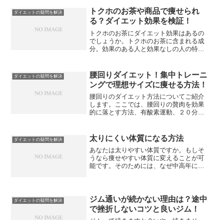
しまうこともあります。でもほとんどの
人がそうなのですから、あきらめないで
トクホのお茶や商品で痩せられ
ダイエットの疑問を解決
もう1回頑張る方法を探してみましょう。
る？ダイエット効果を検証！
トクホのお茶にダイエット効果はあるの
でしょうか。トクホのお茶に含まれる成
分。効果のある人と効果なしの人の特
徴。また、飲み方などもご紹介します。
腰回りダイエット！集中トレーニ
ダイエットの疑問を解決
ングで理想サイズに痩せる方法！
腰回りのダイエット方法についてご紹介
します。ここでは、腰回りの贅肉を効果
的に落とす方法、有酸素運動、２０分の
エクササイズなどを知ることができま
す。また、腰回りにお肉が付きやすい理
由なども解説します。
太りにくい体質になる方法
ダイエットの疑問を解決
あなたは太りやすい体質ですか。もしそ
うなら痩せやすい体質に変えることが可
能です。そのためには、なぜ中高年にな
ると太りやすくなるのかを理解する必要
があります。当ページでは、あなたを太
りにくい体質になる方法を解説します。
ジム通いが続かない理由は？途中
ダイエットの疑問を解決
で挫折しないコツと良いジム！