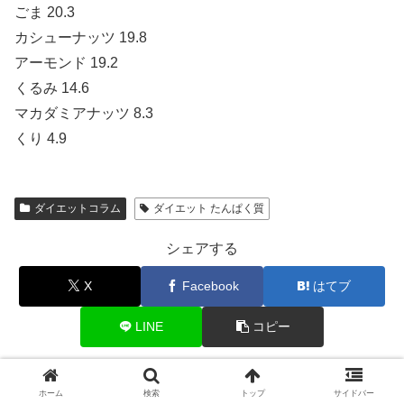
ごま 20.3
カシューナッツ 19.8
アーモンド 19.2
くるみ 14.6
マカダミアナッツ 8.3
くり 4.9
ダイエットコラム
ダイエット たんぱく質
シェアする
X
Facebook
はてブ
LINE
コピー
aakoutuutarousanをフォローする
ホーム
検索
トップ
サイドバー