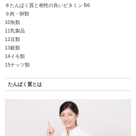
８たんぱく質と相性の良いビタミン B6
９肉・卵類
10魚類
11乳製品
12豆類
13穀類
14イモ類
15ナッツ類
たんぱく質とは