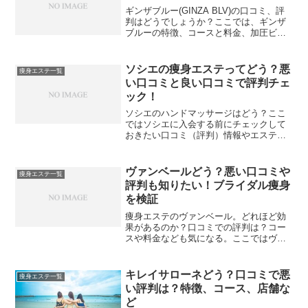
ギンザブルー(GINZA BLV)の口コミ、評
判はどうでしょうか？ここでは、ギンザ
ブルーの特徴、コースと料金、加圧ビュ
ーティー・テラスとの比較、店舗なども
をご紹介します。
ソシエの痩身エステってどう？悪
痩身エステ一覧
い口コミと良い口コミで評判チェ
ック！
ソシエのハンドマッサージはどう？ここ
ではソシエに入会する前にチェックして
おきたい口コミ（評判）情報やエステの
特徴、コース料金、店舗などの情報をご
紹介します。
ヴァンベールどう？悪い口コミや
痩身エステ一覧
評判も知りたい！ブライダル痩身
を検証
痩身エステのヴァンベール。どれほど効
果があるのか？口コミでの評判は？コー
スや料金なども気になる。ここではヴァ
ン・ベールの店舗情報なども含め、ざま
ざまな情報をご紹介します。
キレイサローネどう？口コミで悪
痩身エステ一覧
い評判は？特徴、コース、店舗な
ど