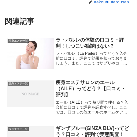
aakoutuutarousan
関連記事
ラ・パルレの体験の口コミ・評
痩身エステ一覧
判！しつこい勧誘はない？
ラ・パルレ（La Parler）ってどう？入会
前に口コミ、評判で効果を知っておきま
しょう。また、ここではサプリやコー
ス、料金、店舗など、ラ・パルレ情報を
ご紹介します。
痩身エステサロンのエール
痩身エステ一覧
（AILE）ってどう？【口コミ・
評判】
エール（AILE）って短期間で痩せる？入
会前に口コミで評判を調査すべし。ここ
では、口コミの他エールのホームケア商
品、コース、店舗、他のエステとの比較
などを知ることができます。
ギンザブルー(GINZA BLV)ってど
痩身エステ一覧
う？口コミ・評判で実態調査！