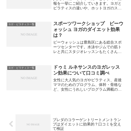
報を一挙にご紹介していきます。ヨガと
ピラティスの違いや、ホットヨガのスタ
ジオ内の温め方の違いも調べました。同
じ入会するなら評判の良いところに！
スポーツワークショップ ピーウ
ヨガ・ピラティス一覧
ォッシュ ヨガのダイエット効果
は？
ピーウォッシュは豊島区にある総合スポ
ーツセンターです。水泳やジムでの筋ト
レと共にスタジオレッスンもたくさんあ
るので、ダイエットに効果的なレッスン
について調べてみました。
ドゥミ ルネサンスのヨガレッス
ヨガ・ピラティス一覧
ン効果について口コミ調べ
女性に大人気のヨガやピラティス、産後
ママのためのプログラム、体幹・骨格な
ど、女性にうれしいプログラム満載のド
ゥミ ルネサンスはどのようなところなの
か、のぞいてみましょう。
ブレダのコラーゲントリートメントラン
プはダイエットに効果的？口コミを交え
て検証