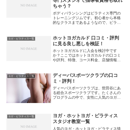
専門スタジオで指導者資格も取れ
ちゃう？
ボディバランシングはピラティス専門の
トレーニングジムです。初心者から本格
的なクラスまであるようなので、ピラテ
ィスに興味のある方にとっては、ぜひ行
ってみたいジムかもしれません。
ホットヨガカルド 口コミ・評判
ヨガ・ピラティス一覧
に見る良し悪しを検証！
ホットヨガガルドに入会を検討中です
か？ここではホットヨガカルドの口コミ
や評判、特徴、コース料金、店舗情報な
どをご紹介します。申込む前に情報収集
しておきましょう。
ディーバスポーツクラブの口コ
ヨガ・ピラティス一覧
ミ・評判！
ディーバスポーツクラブは、世田谷にあ
る総合スポーツクラブです。たくさんの
プログラムの中で、女性に人気のヨガや
ピラティスのコースやダイエットの効果
などを調べてみました。
ヨガ・ホットヨガ・ピラティス
ヨガ・ピラティス一覧
スタジオ教室一覧
人気のヨガ・ホットヨガ・ピラティス情