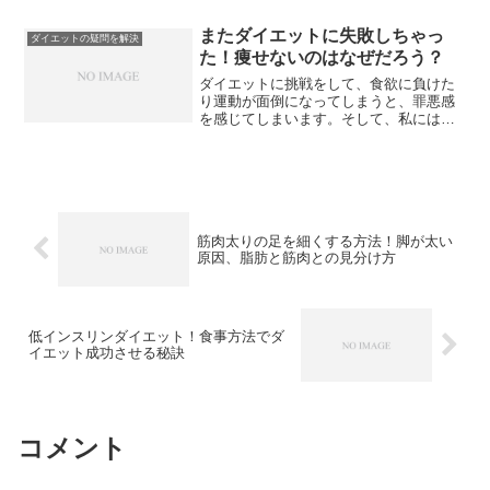
めの秘訣を解説します。
またダイエットに失敗しちゃっ
ダイエットの疑問を解決
た！痩せないのはなぜだろう？
ダイエットに挑戦をして、食欲に負けた
り運動が面倒になってしまうと、罪悪感
を感じてしまいます。そして、私にはダ
イエットは無理なのだろうとあきらめて
しまうこともあります。でもほとんどの
人がそうなのですから、あきらめないで
もう1回頑張る方法を探してみましょう。
筋肉太りの足を細くする方法！脚が太い
原因、脂肪と筋肉との見分け方
低インスリンダイエット！食事方法でダ
イエット成功させる秘訣
コメント