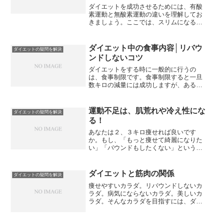
ダイエットを成功させるためには、有酸
素運動と無酸素運動の違いを理解してお
きましょう。ここでは、スリムになるた
めの有酸素運動と無酸素運動を徹底解説
します。
ダイエット中の食事内容│リバウ
ダイエットの疑問を解決
ンドしないコツ
ダイエットをする時に一般的に行うの
は、食事制限です。食事制限すると一旦
数キロの減量には成功しますが、あると
ころから体重が減らなくなります。これ
には人が生きのびるためのシステムが働
きはじめるからです。また、食事制限に
運動不足は、肌荒れや冷え性にな
ダイエットの疑問を解決
よるダイエットは、リバウンドする確率
る！
を上げてしまいます。ここではダイエッ
ト中の食事内容について解説します。
あなたは２、３キロ痩せれば良いです
か。もし、「もっと痩せて綺麗になりた
い」「バウンドもしたくない」というの
であれば運動は絶対必要です。ここでは
運動と体の関係について解説します。
ダイエットと筋肉の関係
ダイエットの疑問を解決
痩せやすいカラダ。リバウンドしないカ
ラダ。病気にならないカラダ。美しいカ
ラダ。そんなカラダを目指すには、ダイ
エットと筋肉の関係を知っておく必要が
あります。ここでは、健康的に痩せるた