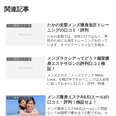
関連記事
たかの友梨メンズ痩身加圧トレー
メンズ痩身エステ一覧
ニングの口コミ・評判
たかの友梨では、女性だけではなく、男
性のためにも加圧トレーニングを行って
います。キャビテーションなどを組み合
わせた、加圧トレーニングのある男性痩
身エステは都内では珍しいので、注目し
てみようと思います。
メンズラクシアってどう？個室痩
メンズ痩身エステ一覧
身エステサロンの評判口コミ検
証！
メンズエステ「メンズラクシア Mens
Luxia」を検討中ですか？ここでは入会前
に知っておきたい口コミ、評判、特徴、
コース、料金などをご紹介。また、他の
メンズエステやジムとの比較や店舗情報
なども知ることができます。
メンズ痩身エステAILE(エール)の
メンズ痩身エステ一覧
口コミ・評判！検証せよ！
メンズ痩身エステAILE(エール)って問題
ない？短期間で痩せる？心配ですね。そ