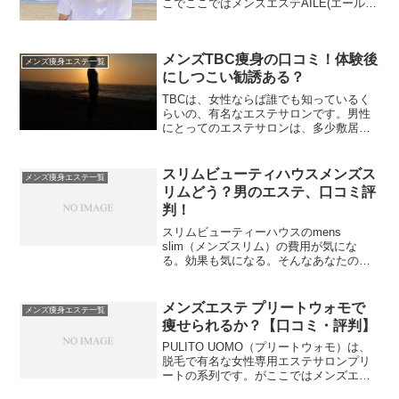
こでここではメンズエステAILE(エール)
の口コミや評判、特徴、コース料金、店
舗情報などをご紹介します。
メンズTBC痩身の口コミ！体験後
メンズ痩身エステ一覧
にしつこい勧誘ある？
TBCは、女性ならば誰でも知っているく
らいの、有名なエステサロンです。男性
にとってのエステサロンは、多少敷居が
高いかもしれません。どのようなコース
があるのか、効果があったのかを、口コ
ミも交えて検証して行きます。
スリムビューティハウスメンズス
メンズ痩身エステ一覧
リムどう？男のエステ、口コミ評
判！
スリムビューティーハウスのmens
slim（メンズスリム）の費用が気にな
る。効果も気になる。そんなあなたの参
考になるページです。口コミや評判の
他、さまざまなスリムビューティハウス
メンズスリムの情報をまとめました。入
メンズエステ プリートウォモで
メンズ痩身エステ一覧
会前にチェック。
痩せられるか？【口コミ・評判】
PULITO UOMO（プリートウォモ）は、
脱毛で有名な女性専用エステサロンプリ
ートの系列です。がここではメンズエス
テとしてのダイエット方法を紹介して行