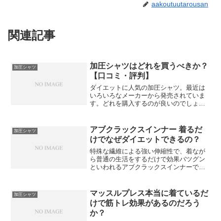
aakoutuutarousan
関連記事
加圧シャツはどれを買うべきか？
加圧シャツ
【口コミ・評判】
ダイエットに人気の加圧シャツ。最近は
いろいろなメーカーから発売されていま
す。どれを購入するのが良いのでしょう
か？ここでは加圧シャツの口コミや評
判、おすすめの加圧シャツなどをご紹介
します。
アブクラックスインナー 着るだ
加圧シャツ
けでなぜダイエットできるの？
特殊な繊維による強い伸縮性で、着なが
ら普通の生活をするだけで効果バツグン
といわれるアブクラックスインナーです
が、なぜ着るだけで効果が期待できるの
かそのヒミツに迫ってみました。
マッスルプレス本当に着ているだ
加圧シャツ
けで筋トレ効果があるのだろう
か？