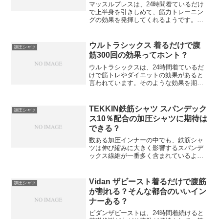
マッスルプレスは、24時間着ているだけ
で上半身を引きしめて、筋力トレーニン
グの効果を発揮してくれるようです。そ
んな夢のようなシャツがあるのかどうか
これから調べていきます。
ウルトラシックス 着るだけで腹
加圧シャツ
筋300回の効果ってホント？
ウルトラシックスは、24時間着ているだ
けで筋トレやダイエットの効果があると
言われています。そのような効果を期待
することができるナゾを調べていきまし
ょう。
TEKKIN鉄筋シャツ スパンデック
加圧シャツ
ス10％配合の加圧シャツに期待は
できる？
数ある加圧インナーの中でも、鉄筋シャ
ツは伸び縮みに大きく影響するスパンデ
ックス線維が一番多く含まれているよう
です。果たして着ているだけで効果があ
るのかどうか検証しました。
Vidan ザビースト着るだけで腹筋
加圧シャツ
が割れる？そんな都合のいいイン
ナーある？
ビダンザビーストは、24時間着続けると