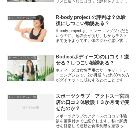
ブスに通う前に口コミで評判をチェック
しておきましょう！
R-body project の評判は？体験
トレーニングジム一覧
後にしつこい勧誘ある？
R-body projectは、トレーニングジムだと
いうのに、勉強会があり、しかもテスト
まであるようです。体のクセや悪い状態
を矯正して解決するついでに、アタマま
で鍛えてしまうようなトレーニングって
一体……。
Bodies(ボディーズ)の口コミ！痩
トレーニングジム一覧
せる？しつこい勧誘ある？
ボディーズは女性専用のサーキットトレ
ーニングジムで、2か月通うと約80％の方
がダイエットに成功するとのことです
が、そのトレーニング内容を調べてみる
ことにしました。
スポーツクラブ アクトス一宮西
トレーニングジム一覧
店の口コミ体験談！３か月間で痩
せたのか？
スポーツクラブのアクトスの口コミ体験
談を画像付きでご紹介します。私は脚痩
せを目指して運動と食事制限を頑張って
したので、特に脚のビフォーとアフター
を見てください。