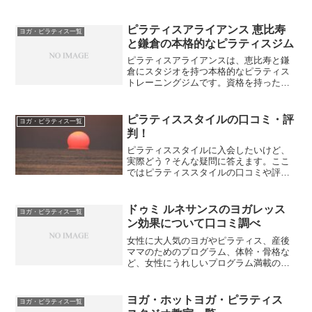
ィスに興味のある方にとっては、ぜひ行
ってみたいジムかもしれません。
ピラティスアライアンス 恵比寿
ヨガ・ピラティス一覧
と鎌倉の本格的なピラティスジム
ピラティスアライアンスは、恵比寿と鎌
倉にスタジオを持つ本格的なピラティス
トレーニングジムです。資格を持ったト
レーナーによって、質の高いレッスンを
受けることができそうです。
ピラティススタイルの口コミ・評
ヨガ・ピラティス一覧
判！
ピラティススタイルに入会したいけど、
実際どう？そんな疑問に答えます。ここ
ではピラティススタイルの口コミや評
判、特徴、コース、料金、他のジムとの
比較、店舗情報などご紹介します。
ドゥミ ルネサンスのヨガレッス
ヨガ・ピラティス一覧
ン効果について口コミ調べ
女性に大人気のヨガやピラティス、産後
ママのためのプログラム、体幹・骨格な
ど、女性にうれしいプログラム満載のド
ゥミ ルネサンスはどのようなところなの
か、のぞいてみましょう。
ヨガ・ホットヨガ・ピラティス
ヨガ・ピラティス一覧