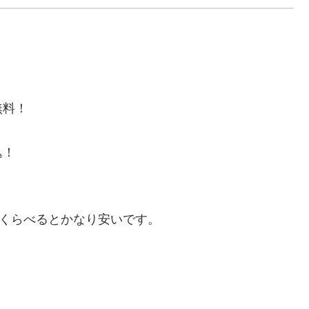
無料！
込！
くらべるとかなり安いです。
？