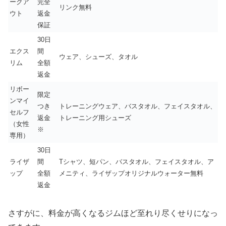
ークア
完全
リンク無料
ウト
返金
保証
30日
エクス
間
ウェア、シューズ、タオル
リム
全額
返金
リボー
限定
ンマイ
つき
トレーニングウェア、バスタオル、フェイスタオル、
セルフ
返金
トレーニング用シューズ
（女性
※
専用）
30日
ライザ
間
Tシャツ、短パン、バスタオル、フェイスタオル、ア
ップ
全額
メニティ、ライザップオリジナルウォーター無料
返金
さすがに、料金が高くなるジムほど至れり尽くせりになっ