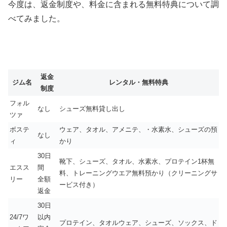
今度は、返金制度や、料金に含まれる無料特典について調
べてみました。
返金
ジム名
レンタル・無料特典
制度
フォル
なし
シューズ無料貸し出し
ツァ
ボステ
ウェア、タオル、アメニテ、・水素水、シューズの預
なし
ィ
かり
30日
靴下、シューズ、タオル、水素水、プロテイン1杯無
エスス
間
料、トレーニングウエア無料預かり（クリーニングサ
リー
全額
ービス付き）
返金
30日
24/7ワ
以内
プロテイン、タオルウェア、シューズ、ソックス、ド